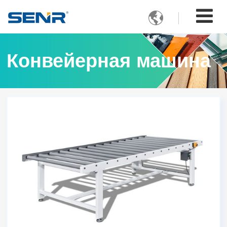

Конвейерная машина