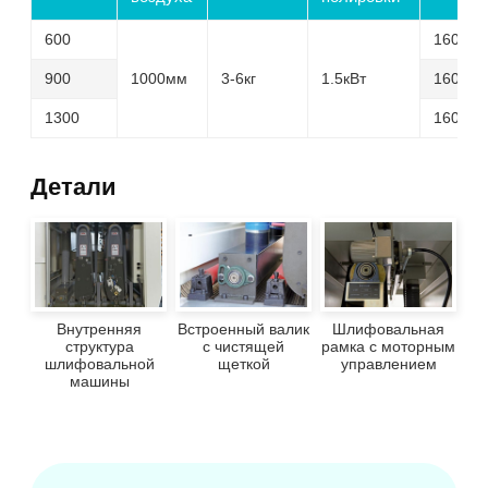
600
1600×1
900
1000мм
3-6кг
1.5кВт
1600×1
1300
1600×2
Детали
Внутренняя
Встроенный валик
Шлифовальная
структура
с чистящей
рамка с моторным
шлифовальной
щеткой
управлением
машины